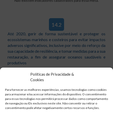
Não existem indicadores cadastrados para essa Meta.
14.2
Até 2020, gerir de forma sustentável e proteger os
ecossistemas marinhos e costeiros para evitar impactos
adversos significativos, inclusive por meio do reforço da
sua capacidade de resiliência, e tomar medidas para a sua
restauração, a fim de assegurar oceanos saudáveis e
produtivos
Políticas de Privacidade &
Não existem indicadores cadastrados para essa Meta.
Cookies
Para fornecer as melhores experiências, usamos tecnologias como cookies
para armazenar e/ou acessar informações do dispositivo. O consentimento
para essas tecnologias nos permitirá processar dados como comportamento
14.3
de navegação ou IDs exclusivos neste site. Não consentir ou retirar o
consentimento pode afetar negativamente certos recursos e funções.
Minimizar e enfrentar os impactos da acidificação dos