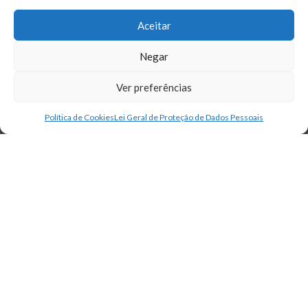
oceanos, inclusive por meio do reforço da cooperação
científica em todos os níveis
Aceitar
Negar
Não existem indicadores cadastrados para essa Meta.
Ver preferências
Política de Cookies
Lei Geral de Proteção de Dados Pessoais
14.4
Até 2020, efetivamente regular a coleta, e acabar com a
sobrepesca, ilegal, não reportada e não regulamentada e
as práticas de pesca destrutivas, e implementar planos
de gestão com base científica, para restaurar populações
de peixes no menor tempo possível, pelo menos a níveis
que possam produzir rendimento máximo sustentável,
como determinado por suas características biológicas
Não existem indicadores cadastrados para essa Meta.