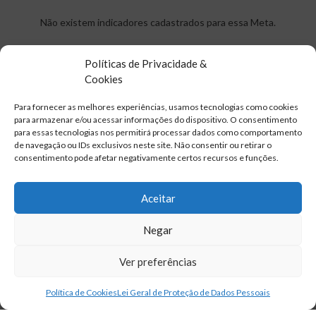
Não existem indicadores cadastrados para essa Meta.
Políticas de Privacidade &
Cookies
12.3
Para fornecer as melhores experiências, usamos tecnologias como cookies
Até 2030, reduzir pela metade o desperdício de
para armazenar e/ou acessar informações do dispositivo. O consentimento
alimentos per capita mundial, nos níveis de varejo e do
para essas tecnologias nos permitirá processar dados como comportamento
de navegação ou IDs exclusivos neste site. Não consentir ou retirar o
consumidor, e reduzir as perdas de alimentos ao longo
consentimento pode afetar negativamente certos recursos e funções.
das cadeias de produção e abastecimento, incluindo as
perdas pós-colheita
Aceitar
Não existem indicadores cadastrados para essa Meta.
Negar
Ver preferências
12.4
Política de Cookies
Lei Geral de Proteção de Dados Pessoais
Até 2020, alcançar o manejo ambientalmente saudável