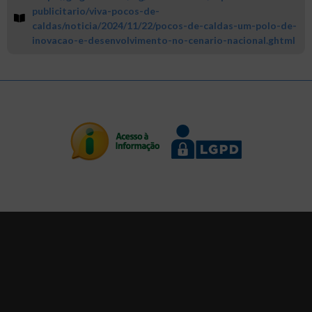
publicitario/viva-pocos-de-
caldas/noticia/2024/11/22/pocos-de-caldas-um-polo-de-
inovacao-e-desenvolvimento-no-cenario-nacional.ghtml